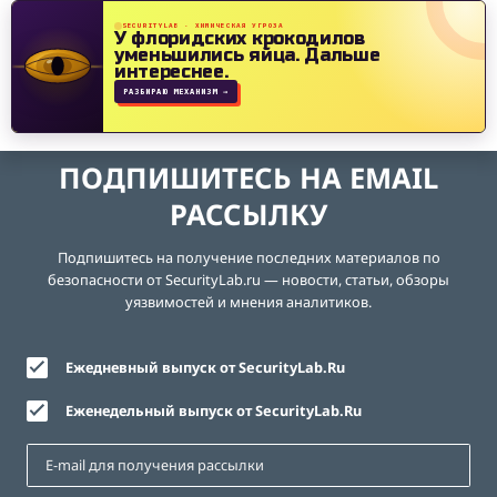
SECURITYLAB · ХИМИЧЕСКАЯ УГРОЗА
У флоридских крокодилов
уменьшились яйца.
Дальше
интереснее.
РАЗБИРАЮ МЕХАНИЗМ →
ПОДПИШИТЕСЬ НА EMAIL
РАССЫЛКУ
Подпишитесь на получение последних материалов по
безопасности от SecurityLab.ru — новости, статьи, обзоры
уязвимостей и мнения аналитиков.
Ежедневный выпуск от SecurityLab.Ru
Еженедельный выпуск от SecurityLab.Ru