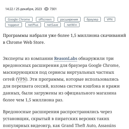
14:22 / 25 декабря, 2023
7301
Google Chrome
offscreen
расширения
браузер
VPN
торрент
netPlus
netSave
netWin
Программы набрали уже более 1,5 миллиона скачиваний
в Chrome Web Store.
Эксперты из компании
ReasonLabs
обнаружили три
вредоносных расширения для браузера Google Chrome,
маскирующихся под сервисы виртуальных частных
сетей (
VPN
). Эти программы, которые использовались
для перехвата сессий, взлома систем кэшбэка и кражи
данных, были загружены из официального магазина
более чем 1,5 миллиона раз.
Вредоносные расширения распространялись через
установщик, скрытый в пиратских версиях таких
популярных видеоигр, как Grand Theft Auto, Assassins