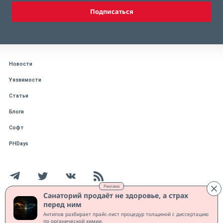
Подписаться
Новости
Уязвимости
Статьи
Блоги
Софт
PHDays
Реклама
Санаторий продаёт не здоровье, а страх
перед ним
Работает на CMS "1С-Битрикс: Управление сайтом"
Антипов разбирает прайс-лист процедур толщиной с диссертацию
Защищено CURATOR
по органической химии.