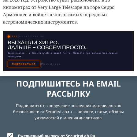
километрах от Very Large Telescope на горе Серро
Армазонес и войдет в число самых передовых
астрономических инструментов.
LIVE
SECURITYLAB.RU
ВЫ ЗАШЛИ ХИТРО.
ДАЛЬШЕ — СОВСЕМ ПРОСТО.
Одна кнопка — и SecurityLab в вашей ленте. Новости про взломы без лишних
маршрутов.
ПОДПИСАТЬСЯ
@SecLabnews
ПОДПИШИТЕСЬ НА EMAIL
РАССЫЛКУ
Подпишитесь на получение последних материалов по
безопасности от SecurityLab.ru — новости, статьи, обзоры
уязвимостей и мнения аналитиков.
Ежедневный выпуск от SecurityLab.Ru