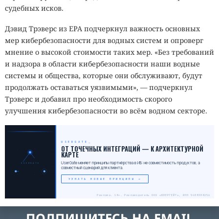
судебных исков.
Дэвид Трэверс из EPA подчеркнул важность основных
мер кибербезопасности для водных систем и опроверг
мнение о высокой стоимости таких мер. «Без требований
и надзора в области кибербезопасности наши водные
системы и общества, которые они обслуживают, будут
продолжать оставаться уязвимыми», — подчеркнул
Трэверс и добавил про необходимость скорого
улучшения кибербезопасности во всём водном секторе.
USERGATE
_
ОТ ТОЧЕЧНЫХ ИНТЕГРАЦИЙ — К АРХИТЕКТУРНОЙ
КАРТЕ
UserGate меняет принципы партнёрства в ИБ: не совместимость продуктов, а
USERGATE
совместный сценарий для клиента.
УЗНАТЬ НОВЫЕ ПРИНЦИПЫ →
Реклама. 18+. Рекламодатель ООО «ЮЗЕРГЕЙТ», ИНН 5408308256
ПОДПИШИТЕСЬ НА EMAIL