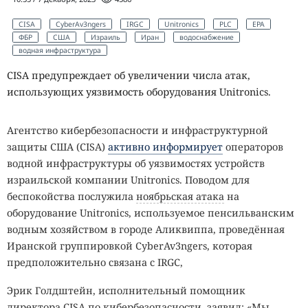
CISA
CyberAv3ngers
IRGC
Unitronics
PLC
EPA
ФБР
США
Израиль
Иран
водоснабжение
водная инфраструктура
CISA предупреждает об увеличении числа атак,
использующих уязвимость оборудования Unitronics.
Агентство кибербезопасности и инфраструктурной
защиты США (CISA)
активно информирует
операторов
водной инфраструктуры об уязвимостях устройств
израильской компании Unitronics. Поводом для
беспокойства послужила
ноябрьская атака
на
оборудование Unitronics, используемое пенсильванским
водным хозяйством в городе Аликвиппа, проведённая
Иранской группировкой CyberAv3ngers, которая
предположительно связана с IRGC,
Эрик Голдштейн, исполнительный помощник
директора CISA по кибербезопасности, заявил: «Мы