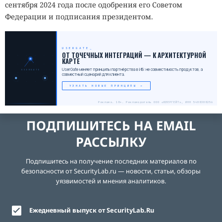
сентября 2024 года после одобрения его Советом
Федерации и подписания президентом.
USERGATE
_
ОТ ТОЧЕЧНЫХ ИНТЕГРАЦИЙ — К АРХИТЕКТУРНОЙ
КАРТЕ
UserGate меняет принципы партнёрства в ИБ: не совместимость продуктов, а
USERGATE
совместный сценарий для клиента.
УЗНАТЬ НОВЫЕ ПРИНЦИПЫ →
Реклама. 18+. Рекламодатель ООО «ЮЗЕРГЕЙТ», ИНН 5408308256
ПОДПИШИТЕСЬ НА EMAIL
РАССЫЛКУ
Подпишитесь на получение последних материалов по
безопасности от SecurityLab.ru — новости, статьи, обзоры
уязвимостей и мнения аналитиков.
Ежедневный выпуск от SecurityLab.Ru