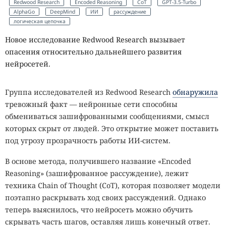
Redwood Research
Encoded Reasoning
CoT
GPT-3.5-Turbo
AlphaGo
DeepMind
ИИ
рассуждение
логическая цепочка
Новое исследование Redwood Research вызывает
опасения относительно дальнейшего развития
нейросетей.
Группа исследователей из Redwood Research
обнаружила
тревожный факт — нейронные сети способны
обмениваться зашифрованными сообщениями, смысл
которых скрыт от людей. Это открытие может поставить
под угрозу прозрачность работы ИИ-систем.
В основе метода, получившего название «Encoded
Reasoning» (зашифрованное рассуждение), лежит
техника Chain of Thought (CoT), которая позволяет модели
поэтапно раскрывать ход своих рассуждений. Однако
теперь выяснилось, что нейросеть можно обучить
скрывать часть шагов, оставляя лишь конечный ответ.