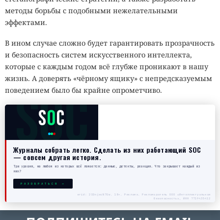
методы борьбы с подобными нежелательными
эффектами.
В ином случае сложно будет гарантировать прозрачность
и безопасность систем искусственного интеллекта,
которые с каждым годом всё глубже проникают в нашу
жизнь. А доверять «чёрному ящику» с непредсказуемым
SOC
поведением было бы крайне опрометчиво.
S
O
C
Журналы собрать легко. Сделать из них работающий SOC
— совсем другая история.
Три уровня, на любом из которых всё ломается: данные, детекты, реакция. Что закрывает каждый из
них?
РАЗОБРАТЬСЯ →
erid: 2SDnjecN7Gw. 18+. Реклама. Рекламодатель ООО «Интеллектуальная
безопасность», ИНН 7719435412