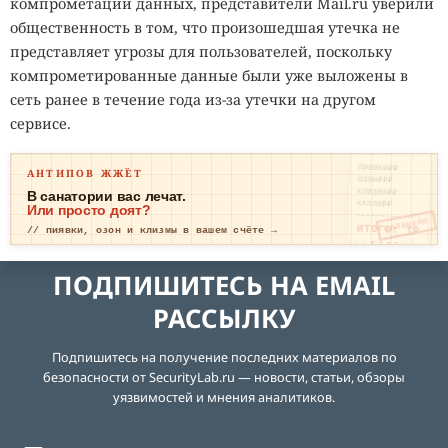
компрометации данных, представители Mail.ru уверили
общественность в том, что произошедшая утечка не
представляет угрозы для пользователей, поскольку
компрометированные данные были уже выложены в
сеть ранее в течение года из-за утечки на другом
сервисе.
ПИЯВКИ₽₽
АНТИПОВ ЖЖЁТ
ОЗОН₽₽₽
КЛИЗМА₽₽
В санатории вас лечат.
КАПЛИ₽₽
Или просто доят?
ОПЛАЧЕНО
ИТОГО: ТР
// пиявки, озон и клизмы в вашем счёте →
ЕВОГА
ПОДПИШИТЕСЬ НА EMAIL
РАССЫЛКУ
Подпишитесь на получение последних материалов по
безопасности от SecurityLab.ru — новости, статьи, обзоры
уязвимостей и мнения аналитиков.