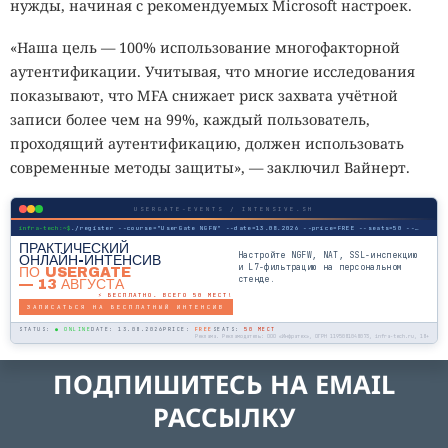
нужды, начиная с рекомендуемых Microsoft настроек.
«Наша цель — 100% использование многофакторной
аутентификации. Учитывая, что многие исследования
показывают, что MFA снижает риск захвата учётной
записи более чем на 99%, каждый пользователь,
проходящий аутентификацию, должен использовать
современные методы защиты», — заключил Вайнерт.
USERGATE-EVENTS / INTENSIVE.SH
infra-tech:~$
./register --course="UserGate NGFW" --date=13.08.2026 --price=FREE --seats=50 --mode=online
ПРАКТИЧЕСКИЙ
Настройте NGFW, NAT, SSL-инспекцию
ОНЛАЙН-ИНТЕНСИВ
и L7-фильтрацию на персональном
ПО USERGATE
стенде.
— 13 АВГУСТА
⚡ БЕСПЛАТНО. ВСЕГО 50 МЕСТ!
ЗАПИСАТЬСЯ НА БЕСПЛАТНЫЙ ИНТЕНСИВ
STATUS:
● ONLINE
DATE: 13.08.2026
PRICE:
FREE
SEATS:
50 МЕСТ
Реклама. Рекламодатель: ООО «Инфратех», ОГРН 1195081048073, infra-tech.ru, 18+
ПОДПИШИТЕСЬ НА EMAIL
РАССЫЛКУ