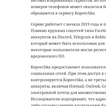
автоматизированных скриптов, но по
номеров телефонов может оказаться б
обращаются к сервису Kopeechka.
Сервис работает с начала 2019 года и 
Помимо крупных соцсетей типа Facebo
аккаунтов на Discord, Telegram и Rob
который может быть использован для со
некоторые пользователи могли регис
вредоносного ПО.
Kopeechka предоставляет пользовател
социальных сетей. При этом доступ к 
контролируется Kopeechka, а не трет
аккаунты, включая Hotmail, Outlook, G
электронной почты для множественны
Исследователи подозревают, что адр
либо созданы самими владельцами Ko