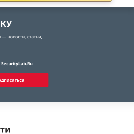
ЛКУ
 — новости, статьи,
SecurityLab.Ru
одписаться
ети