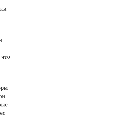
ики
и
 что
орм
он
вые
ес
,