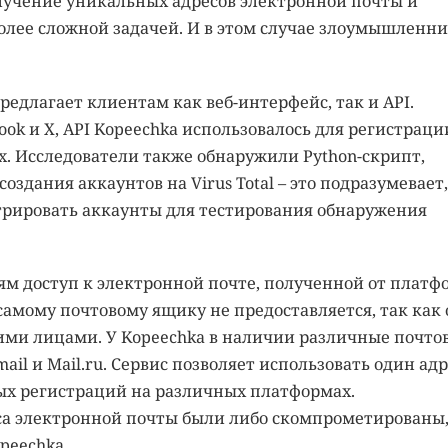
лучение уникальных адресов электронной почты и
олее сложной задачей. И в этом случае злоумышленн
предлагает клиентам как веб-интерфейс, так и API.
ok и X, API Kopeechka использовалось для регистраци
lox. Исследователи также обнаружили Python-скрипт,
здания аккаунтов на Virus Total – это подразумевает,
трировать аккаунты для тестирования обнаружения
ям доступ к электронной почте, полученной от платф
самому почтовому ящику не предоставляется, так как 
ьими лицами. У Kopeechka в наличии различные почто
mail и Mail.ru. Сервис позволяет использовать один адр
х регистраций на различных платформах.
еса электронной почты были либо скомпрометированы
peechka.