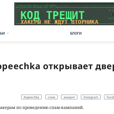
ТЬИ
БЛОГИ
opeechka открывает две
Kopeechka
спам
аккаунт
Instagram
Face
хакерам по проведению спам-кампаний.