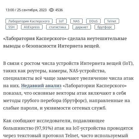
13:00 / 25 сентября, 2023
4536
Лаборатория Касперского
IoT
NAS
DDoS
Telnet
SSH
AliExpress
статистика
даркнет
брутфорс
«Лаборатория Касперского» сделала неутешительные
выводы о безопасности Интернета вещей.
В связи с ростом числа устройств Интернета вещей (IoT),
таких как роутеры, камеры, NAS-устройства,
специалисты всё чаще замечают увеличение числа атак
на них.
Недавний анализ
«Лаборатории Касперского»
показал, что основные векторы атак включают в себя
методы грубого перебора (брутфорс), направленные на
слабые пароли, и уязвимости сетевых служб.
Как сообщают исследователи, подавляющее
большинство (97,91%) атак на IoT-устройства проводятся
через текстовый протокол Telnet, часто используемый