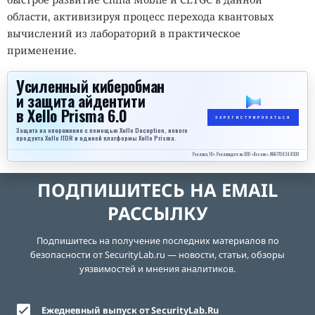
области, активизируя процесс перехода квантовых
вычислений из лабораторий в практическое
применение.
Усиленный киберобман
и защита айдентити
в Xello Prisma 6.0
ЗАРЕГИСТРИРОВАТЬСЯ
Защита на опережение с помощью Xello Deception, нового
продукта Xello ITDR и единой платформы Xello Prisma.
Реклама, 18+. Рекламодатель ООО «Кселло», ИНН 7708344509
ПОДПИШИТЕСЬ НА EMAIL
РАССЫЛКУ
Подпишитесь на получение последних материалов по
безопасности от SecurityLab.ru — новости, статьи, обзоры
уязвимостей и мнения аналитиков.
Ежедневный выпуск от SecurityLab.Ru