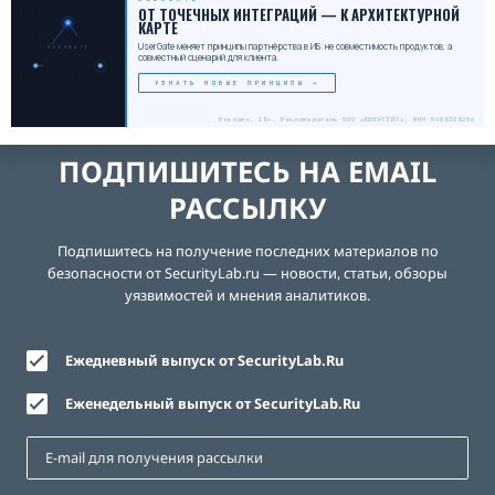
ОТ ТОЧЕЧНЫХ ИНТЕГРАЦИЙ — К АРХИТЕКТУРНОЙ
КАРТЕ
UserGate меняет принципы партнёрства в ИБ: не совместимость продуктов, а
USERGATE
совместный сценарий для клиента.
УЗНАТЬ НОВЫЕ ПРИНЦИПЫ →
Реклама. 18+. Рекламодатель ООО «ЮЗЕРГЕЙТ», ИНН 5408308256
ПОДПИШИТЕСЬ НА EMAIL
РАССЫЛКУ
Подпишитесь на получение последних материалов по
безопасности от SecurityLab.ru — новости, статьи, обзоры
уязвимостей и мнения аналитиков.
Ежедневный выпуск от SecurityLab.Ru
Еженедельный выпуск от SecurityLab.Ru