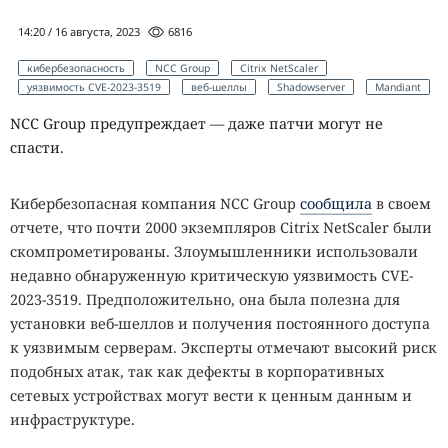
14:20 / 16 августа, 2023
6816
кибербезопасность
NCC Group
Citrix NetScaler
уязвимость CVE-2023-3519
веб-шеллы
Shadowserver
Mandiant
NCC Group предупреждает — даже патчи могут не
спасти.
Кибербезопасная компания NCC Group
сообщила
в своем
отчете, что почти 2000 экземпляров Citrix NetScaler были
скомпрометированы. Злоумышленники использовали
недавно обнаруженную критическую уязвимость CVE-
2023-3519. Предположительно, она была полезна для
установки веб-шеллов и получения постоянного доступа
к уязвимым серверам. Эксперты отмечают высокий риск
подобных атак, так как дефекты в корпоративных
сетевых устройствах могут вести к ценным данным и
инфраструктуре.