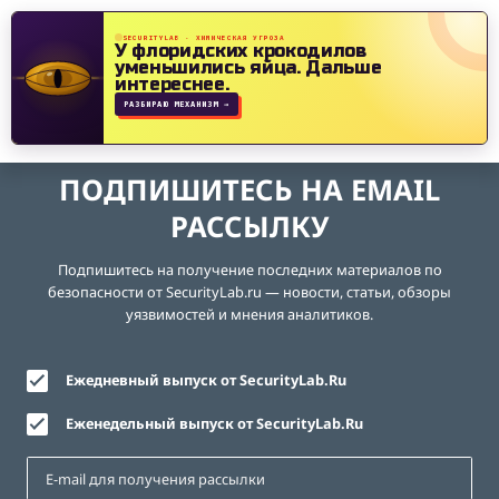
SECURITYLAB · ХИМИЧЕСКАЯ УГРОЗА
У флоридских крокодилов
уменьшились яйца.
Дальше
интереснее.
РАЗБИРАЮ МЕХАНИЗМ →
ПОДПИШИТЕСЬ НА EMAIL
РАССЫЛКУ
Подпишитесь на получение последних материалов по
безопасности от SecurityLab.ru — новости, статьи, обзоры
уязвимостей и мнения аналитиков.
Ежедневный выпуск от SecurityLab.Ru
Еженедельный выпуск от SecurityLab.Ru