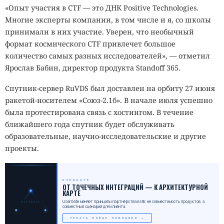
«Опыт участия в CTF — это ДНК Positive Technologies.
Многие эксперты компании, в том числе и я, со школы
принимали в них участие. Уверен, что необычный
формат космического CTF привлечет большое
количество самых разных исследователей», — отметил
Ярослав Бабин, директор продукта Standoff 365.
Спутник-сервер RuVDS был доставлен на орбиту 27 июня
ракетой-носителем «Союз-2.1б». В начале июля успешно
была протестирована связь с хостингом. В течение
ближайшего года спутник будет обслуживать
образовательные, научно-исследовательские и другие
проекты.
USERGATE
_
ОТ ТОЧЕЧНЫХ ИНТЕГРАЦИЙ — К АРХИТЕКТУРНОЙ
КАРТЕ
UserGate меняет принципы партнёрства в ИБ: не совместимость продуктов, а
USERGATE
совместный сценарий для клиента.
УЗНАТЬ НОВЫЕ ПРИНЦИПЫ →