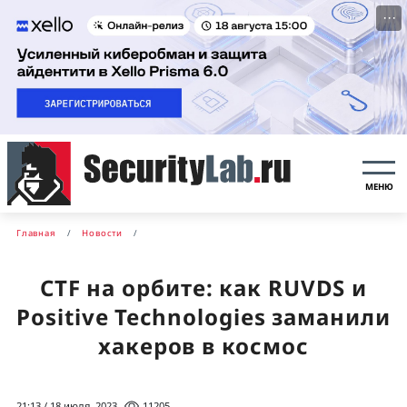
···
МЕНЮ
Главная
Новости
CTF на орбите: как RUVDS и
Positive Technologies заманили
хакеров в космос
21:13 / 18 июля, 2023
11205