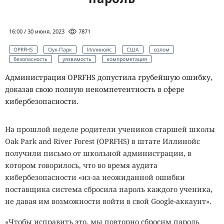
16:00 / 30 июня, 2023
7871
OPRFHS
Оук-Парк
Иллинойс
США
взлом
безопасность
уязвимость
компрометация
Администрация OPRFHS допустила грубейшую ошибку,
доказав свою полную некомпетентность в сфере
кибербезопасности.
На прошлой неделе родители учеников старшей школы
Oak Park and River Forest (OPRFHS) в штате Иллинойс
получили письмо от школьной администрации, в
котором говорилось, что во время аудита
кибербезопасности «из-за неожиданной ошибки
поставщика система сбросила пароль каждого ученика,
не давая им возможности войти в свой Google-аккаунт».
«Чтобы исправить это, мы повторно сбросим пароль