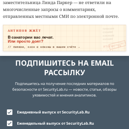
заместительница Линда Паркер — не ответили на
многочисленные запросы о комментариях,
отправленных местными СМИ по электронной почте.
ПИЯВКИ₽₽
АНТИПОВ ЖЖЁТ
ОЗОН₽₽₽
КЛИЗМА₽₽
В санатории вас лечат.
КАПЛИ₽₽
Или просто доят?
ОПЛАЧЕНО
ИТОГО: ТР
// пиявки, озон и клизмы в вашем счёте →
ЕВОГА
ПОДПИШИТЕСЬ НА EMAIL
РАССЫЛКУ
Подпишитесь на получение последних материалов по
безопасности от SecurityLab.ru — новости, статьи, обзоры
уязвимостей и мнения аналитиков.
Ежедневный выпуск от SecurityLab.Ru
Еженедельный выпуск от SecurityLab.Ru