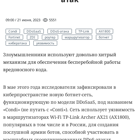
09:00 / 21 июня, 2023
5551
Condi
DDoSaaS
DDoS-атака
TP-Link
AX1800
Fortinet
ZDI
роутер
маршрутизатор
ботнет
кибератака
уязвимость
Злоумышленники используют довольно хитрый
механизм для обеспечения бесперебойной работы
вредоносного кода.
В мае этого года исследователи зафиксировали в
киберпространстве новую ботнет-сеть,
функционирующую по модели DDoSaaS, под названием
«Condi» (не путать с «Conti»). Сеть использует уязвимость
в маршрутизаторах Wi-Fi TP-Link Archer AX21 (AX1800),
популярных в том числе и в России, для создания
послушной армии ботов, способной участвовать в
масштабных скоординированных DDoS-атаках.