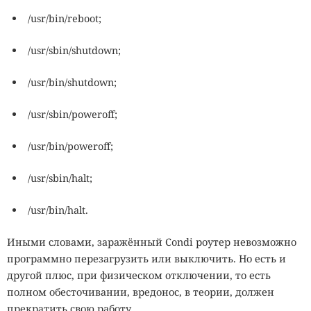
/usr/bin/reboot;
/usr/sbin/shutdown;
/usr/bin/shutdown;
/usr/sbin/poweroff;
/usr/bin/poweroff;
/usr/sbin/halt;
/usr/bin/halt.
Иными словами, заражённый Condi роутер невозможно
программно перезагрузить или выключить. Но есть и
другой плюс, при физическом отключении, то есть
полном обесточивании, вредонос, в теории, должен
прекратить свою работу.