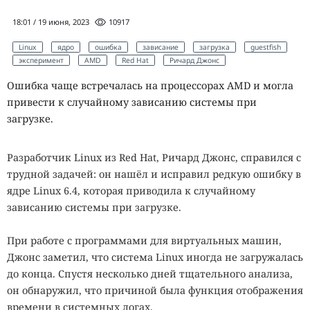
18:01 / 19 июня, 2023
10917
Linux
ядро
ошибка
зависание
загрузка
guestfish
эксперимент
AMD
Red Hat
Ричард Джонс
Ошибка чаще встречалась на процессорах AMD и могла
привести к случайному зависанию системы при
загрузке.
Разработчик Linux из Red Hat, Ричард Джонс, справился с
трудной задачей: он нашёл и исправил редкую ошибку в
ядре Linux 6.4, которая приводила к случайному
зависанию системы при загрузке.
При работе с программами для виртуальных машин,
Джонс заметил, что система Linux иногда не загружалась
до конца. Спустя несколько дней тщательного анализа,
он обнаружил, что причиной была функция отображения
времени в системных логах.