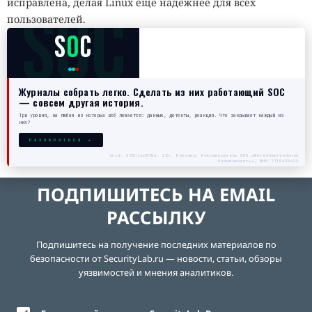
исправлена, делая Linux ещё надёжнее для всех
SOC
пользователей.
S
O
C
Журналы собрать легко. Сделать из них работающий SOC
— совсем другая история.
Три уровня, на любом из которых всё ломается: данные, детекты, реакция. Что закрывает каждый из
них?
РАЗОБРАТЬСЯ →
erid: 2SDnjecN7Gw. 18+. Реклама. Рекламодатель ООО «Интеллектуальная
безопасность», ИНН 7719435412
ПОДПИШИТЕСЬ НА EMAIL
РАССЫЛКУ
Подпишитесь на получение последних материалов по
безопасности от SecurityLab.ru — новости, статьи, обзоры
уязвимостей и мнения аналитиков.