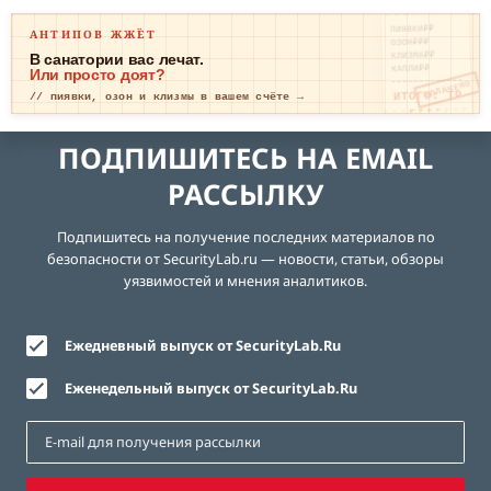
ПИЯВКИ₽₽
АНТИПОВ ЖЖЁТ
ОЗОН₽₽₽
КЛИЗМА₽₽
В санатории вас лечат.
КАПЛИ₽₽
Или просто доят?
ОПЛАЧЕНО
ИТОГО: ТР
// пиявки, озон и клизмы в вашем счёте →
ЕВОГА
ПОДПИШИТЕСЬ НА EMAIL
РАССЫЛКУ
Подпишитесь на получение последних материалов по
безопасности от SecurityLab.ru — новости, статьи, обзоры
уязвимостей и мнения аналитиков.
Ежедневный выпуск от SecurityLab.Ru
Еженедельный выпуск от SecurityLab.Ru