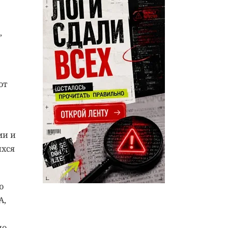
,
ют
ми и
ихся
ю
A,
но