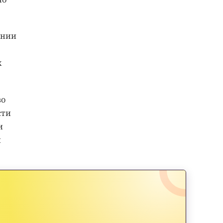
ании
х
во
сти
и
й