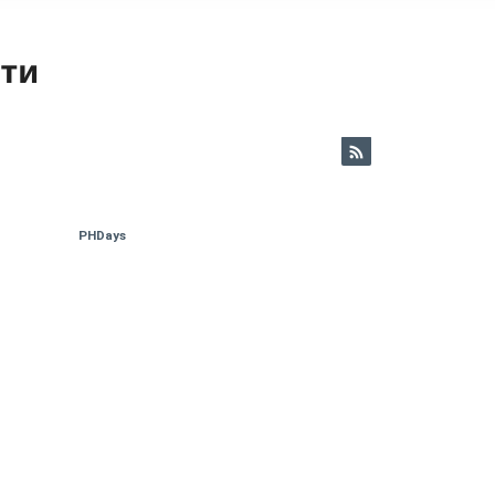
ети
PHDays