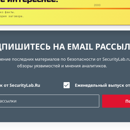
2000
ко факты.
ория заговора.
ПИШИТЕСЬ НА EMAIL РАССЫ
ние последних материалов по безопасности от SecurityLab.ru
обзоры уязвимостей и мнения аналитиков.
 от SecurityLab.Ru
Еженедельный выпуск от 
П