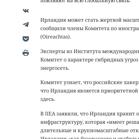
повлияют на всю глобальную связь.
Ирландия может стать жертвой масшта
сообщили члены Комитета по иностр
(Oireachtas).
Эксперты из Института международны
Комитет о характере гибридных угроз
энергосеть.
Комитет узнает, что российские хаке
что Ирландия является приоритетной 
здесь.
В IIEA заявили, что Ирландия хранит 
инфраструктуру, которая «имеет реша
длительные и крупномасштабные отк
Ирландии «как безопасного и стабиль