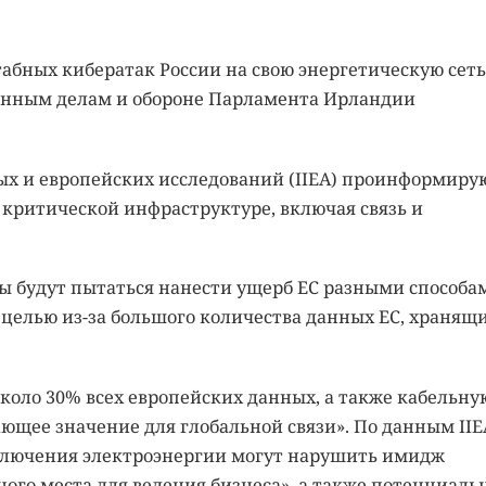
бных кибератак России на свою энергетическую сеть
анным делам и обороне Парламента Ирландии
х и европейских исследований (IIEA) проинформиру
 критической инфраструктуре, включая связь и
ры будут пытаться нанести ущерб ЕС разными способа
целью из-за большого количества данных ЕС, хранящ
около 30% всех европейских данных, а также кабельну
ющее значение для глобальной связи». По данным IIE
лючения электроэнергии могут нарушить имидж
ного места для ведения бизнеса», а также потенциаль