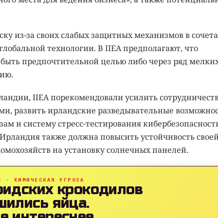
ску из-за своих слабых защитных механизмов в сочет
лобальной технологии. В IIEA предполагают, что
 быть предпочтительной целью либо через ряд мелки
ию.
рландии, IIEA порекомендовали усилить сотрудничест
ми, развить ирландские разведывательные возможно
ам и систему стресс-тестирования кибербезопасност
 Ирландия также должна повысить устойчивость свое
домохозяйств на установку солнечных панелей.
B · ХИМИЧЕСКАЯ УГРОЗА
ридских крокодилов
шились яйца.
е интереснее.