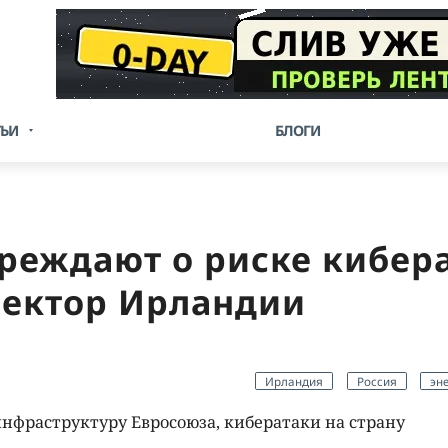
ТЬИ
БЛОГИ
реждают о риске кибера
сектор Ирландии
Ирландия
Россия
эн
нфраструктуру Евросоюза, кибератаки на страну