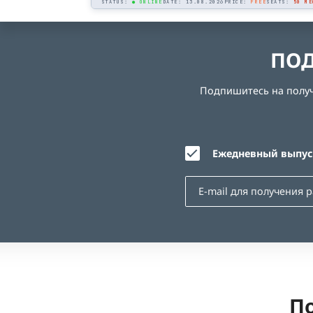
STATUS:
● ONLINE
DATE: 13.08.2026
PRICE:
FREE
SEATS:
50 МЕ
ПОД
Подпишитесь на получе
Ежедневный выпуск
По