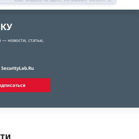
Реклама. Рекламодатель: ООО «Инфратех», ОГРН 1195081048073, infra-tech.ru, 18+
ЛКУ
 — новости, статьи,
SecurityLab.Ru
одписаться
ети