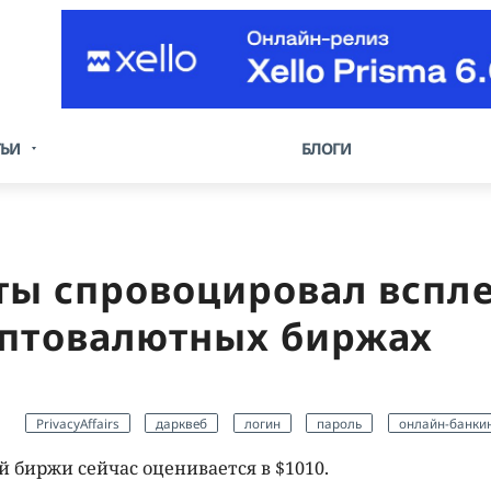
ТЬИ
БЛОГИ
ты спровоцировал вспл
иптовалютных биржах
PrivacyAffairs
дарквеб
логин
пароль
онлайн-банки
биржи сейчас оценивается в $1010.