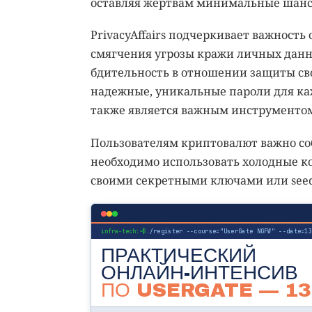
оставляя жертвам минимальные шанс
PrivacyAffairs подчеркивает важност
смягчения угрозы кражи личных данн
бдительность в отношении защиты св
надежные, уникальные пароли для ка
также является важным инструментом
Пользователям криптовалют важно с
необходимо использовать холодные к
своими секретными ключами или seed
infra-tech:~$
./register --course="UserGate NGFW" --date=1
ПРАКТИЧЕСКИЙ
ОНЛАЙН-ИНТЕНСИВ
ПО USERGATE
— 13