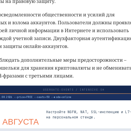
ы на правовую защиту.
ь осведомленности общественности и усилий для
ых и взлома аккаунтов. Пользователи должны проявл
оей личной информации в Интернете и использовать
ждой учетной записи. Двухфакторная аутентификаци
 защиты онлайн-аккаунтов.
облюдать дополнительные меры предосторожности –
ошельки для хранения криптовалюты и не обмениват
-фразами с третьими лицами.
USERGATE-EVENTS / INTENSIVE.SH
3.08.2026 --price=FREE --seats=50 --mode=online
Настройте NGFW, NAT, SSL-инспекцию и L7
на персональном стенде.
 АВГУСТА