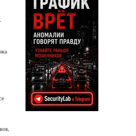
-
ржа
се
вов,