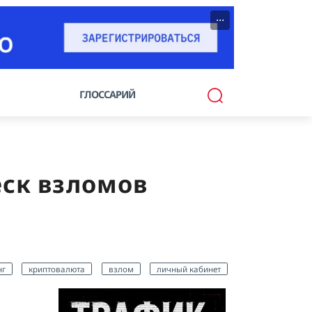
···
ГЛОССАРИЙ
еск взломов
нг
криптовалюта
взлом
личный кабинет