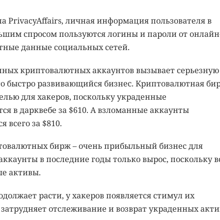
а PrivacyAffairs, личная информация пользователя в
льшим спросом пользуются логины и пароли от онлайн
тные данные социальных сетей.
нных криптовалютных аккаунтов вызывает серьезную
это быстро развивающийся бизнес. Криптовалютная би
целью для хакеров, поскольку украденные
я в дарквебе за $610. А взломанные аккаунты
 всего за $810.
товалютных бирж – очень прибыльный бизнес для
аккаунты в последние годы только вырос, поскольку в
е активы.
должает расти, у хакеров появляется стимул их
затрудняет отслеживание и возврат украденных акти