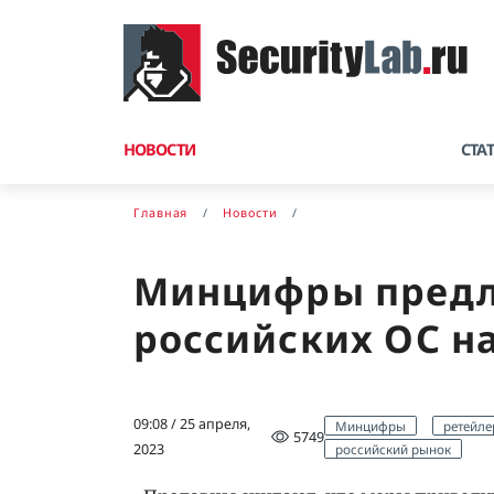
НОВОСТИ
СТА
Главная
Новости
Минцифры предла
российских ОС н
09:08 / 25 апреля,
Минцифры
ретейле
5749
российский рынок
2023