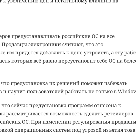
т к увеличению цен и негативному влиянию на
еров предустанавливать российские ОС на все
. Продавцы электроники считают, что это
 им придётся добавлять к цене устройств, а эту рабо
асть которых всё равно переустановит себе ОС на боле
, что предустановка их решений поможет избежать
 и научит пользователей работать не только в Window
что сейчас предустановка программ отнесена к
ы рассматривается возможность сделать ретейлеров
ссийских ОС. При изменении регулирования продавц
овкой операционных систем под угрозой изъятия това