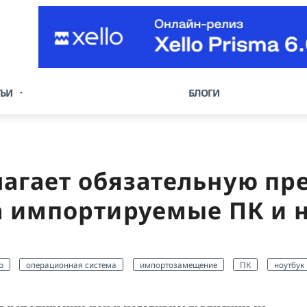
ТЬИ
БЛОГИ
гает обязательную пр
а импортируемые ПК и 
р
операционная система
импортозамещение
ПК
ноутбук