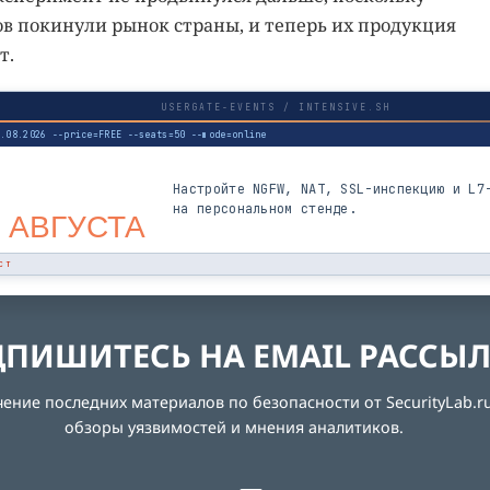
в покинули рынок страны, и теперь их продукция
т.
USERGATE-EVENTS / INTENSIVE.SH
3.08.2026 --price=FREE --seats=50 --mode=online
Настройте NGFW, NAT, SSL-инспекцию и L7
на персональном стенде.
 АВГУСТА
СТ
ПИШИТЕСЬ НА EMAIL РАССЫ
ние последних материалов по безопасности от SecurityLab.ru
обзоры уязвимостей и мнения аналитиков.