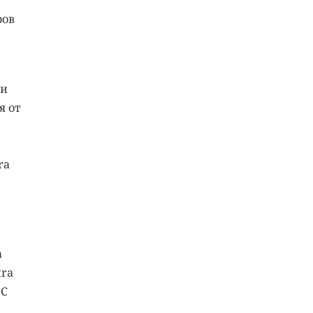
ров
ди
я от
ra
а
tra
ОС