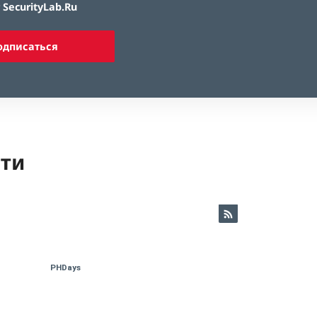
SecurityLab.Ru
одписаться
ети
PHDays