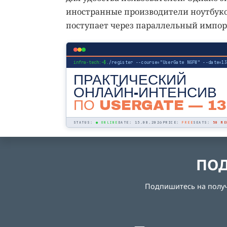
иностранные производители ноутбуко
поступает через параллельный импор
infra-tech:~$
./register --course="UserGate NGFW" --date=1
ПРАКТИЧЕСКИЙ
ОНЛАЙН-ИНТЕНСИВ
ПО USERGATE
— 13
STATUS:
● ONLINE
DATE: 13.08.2026
PRICE:
FREE
SEATS:
50 МЕ
ПОД
Подпишитесь на получе