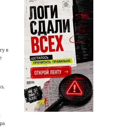
ту в
е
s.
ы
ра