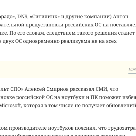
радо», DNS, «Ситилинк» и другие компании) Антон
язательной предустановки российских ОС на поставля
ке. По его словам, следствием такого решения станет
 двух ОС одновременно реализуема не на всех
Пря
альт СПО» Алексей Смирнов рассказал СМИ, что
новке российской ОС на ноутбуки и ПК поможет избе
icrosoft, которая в том числе не получает обновлени
ом производителе ноутбуков пояснил, что трудозатр
ановку будут закладываться в конечную стоимость