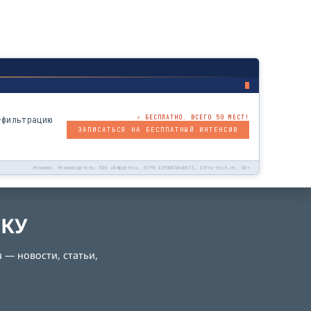
⚡ БЕСПЛАТНО. ВСЕГО 50 МЕСТ!
-фильтрацию
ЗАПИСАТЬСЯ НА БЕСПЛАТНЫЙ ИНТЕНСИВ
Реклама. Рекламодатель: ООО «Инфратех», ОГРН 1195081048073, infra-tech.ru, 18+
ЛКУ
 — новости, статьи,