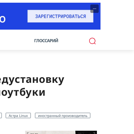
···
ГЛОССАРИЙ
едустановку
ноутбуки
Астра Linux
иностранный производитель