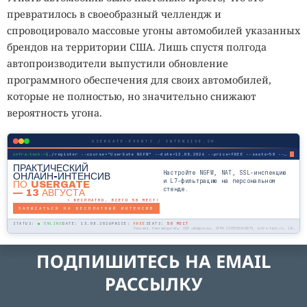
превратилось в своеобразный челлендж и
спровоцировало массовые угоны автомобилей указанных
брендов на территории США. Лишь спустя полгода
автопроизводители выпустили обновление
программного обеспечения для своих автомобилей,
которые не полностью, но значительно снижают
вероятность угона.
USERGATE-EVENTS / INTENSIVE.SH
infra-tech:~$
./register --course="UserGate NGFW" --date=13.08.2026 --price=FREE --seats=50 --mode=online
ПРАКТИЧЕСКИЙ
Настройте NGFW, NAT, SSL-инспекцию
ОНЛАЙН-ИНТЕНСИВ
и L7-фильтрацию на персональном
ПО USERGATE
стенде.
— 13 АВГУСТА
⚡ БЕСПЛАТНО. ВСЕГО 50 МЕСТ!
ЗАПИСАТЬСЯ НА БЕСПЛАТНЫЙ ИНТЕНСИВ
STATUS:
● ONLINE
DATE: 13.08.2026
PRICE:
FREE
SEATS:
50 МЕСТ
Реклама. Рекламодатель: ООО «Инфратех», ОГРН 1195081048073, infra-tech.ru, 18+
ПОДПИШИТЕСЬ НА EMAIL
РАССЫЛКУ