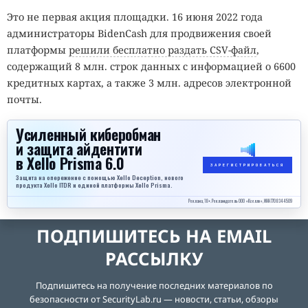
Это не первая акция площадки. 16 июня 2022 года
администраторы BidenCash для продвижения своей
платформы
решили бесплатно раздать CSV-файл
,
содержащий 8 млн. строк данных с информацией о 6600
кредитных картах, а также 3 млн. адресов электронной
почты.
Усиленный киберобман
и защита айдентити
в Xello Prisma 6.0
ЗАРЕГИСТРИРОВАТЬСЯ
Защита на опережение с помощью Xello Deception, нового
продукта Xello ITDR и единой платформы Xello Prisma.
Реклама, 18+. Рекламодатель ООО «Кселло», ИНН 7708344509
ПОДПИШИТЕСЬ НА EMAIL
РАССЫЛКУ
Подпишитесь на получение последних материалов по
безопасности от SecurityLab.ru — новости, статьи, обзоры