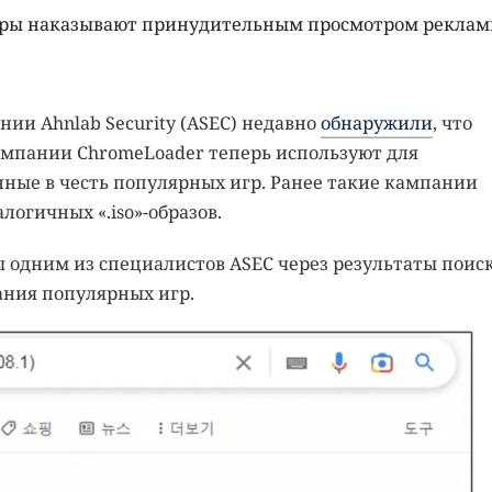
еры наказывают принудительным просмотром реклам
ии Ahnlab Security (ASEC) недавно
обнаружили
, что
мпании ChromeLoader теперь используют для
нные в честь популярных игр. Ранее такие кампании
огичных «.iso»-образов.
одним из специалистов ASEC через результаты поис
ания популярных игр.