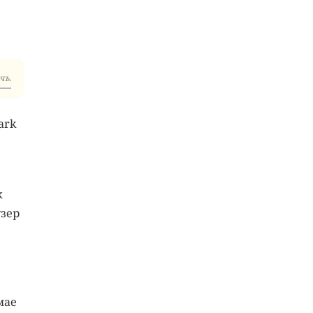
чь.
ark
к
узер
мае