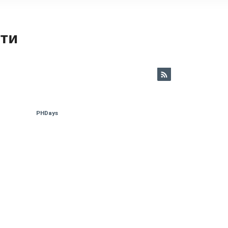
ети
PHDays