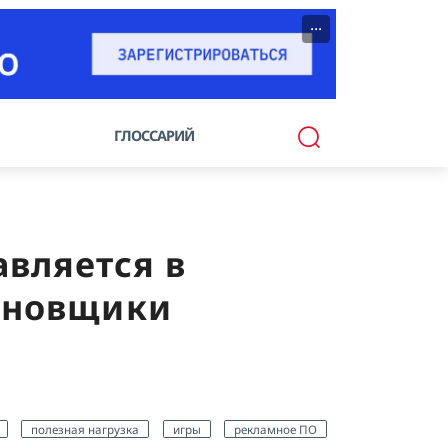
···
ГЛОССАРИЙ
вляется в
ановщики
полезная нагрузка
игры
рекламное ПО