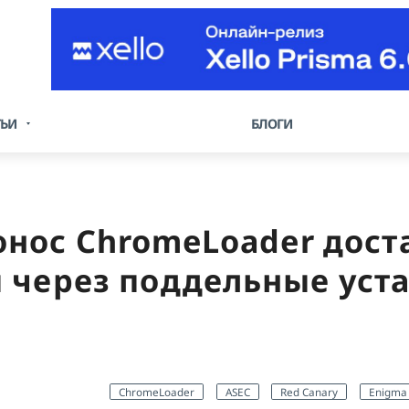
ТЬИ
БЛОГИ
нос ChromeLoader доста
 через поддельные уст
ChromeLoader
ASEC
Red Canary
Enigma