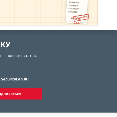
ПИЯВКИ₽₽
ОЗОН₽₽₽
КЛИЗМА₽₽
КАПЛИ₽₽
ОПЛАЧЕНО
ИТОГО:
ТРЕВОГА
ЛКУ
 — новости, статьи,
SecurityLab.Ru
одписаться