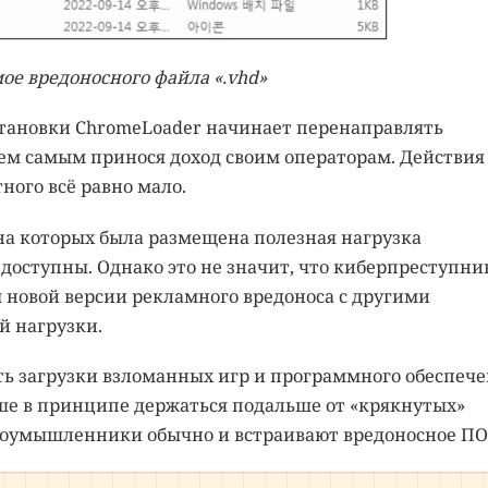
е вредоносного файла «.vhd»
становки ChromeLoader начинает перенаправлять
ем самым принося доход своим операторам. Действия
ного всё равно мало.
 на которых была размещена полезная нагрузка
доступны. Однако это не значит, что киберпреступни
 новой версии рекламного вредоноса с другими
й нагрузки.
ть загрузки взломанных игр и программного обеспеч
ше в принципе держаться подальше от «крякнутых»
злоумышленники обычно и встраивают вредоносное ПО