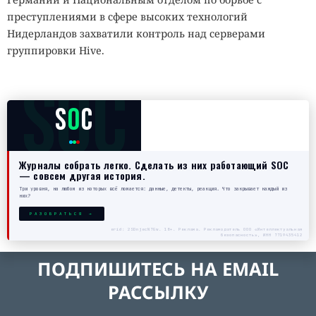
преступлениями в сфере высоких технологий
Нидерландов захватили контроль над серверами
группировки Hive.
SOC
S
O
C
Журналы собрать легко. Сделать из них работающий SOC
— совсем другая история.
Три уровня, на любом из которых всё ломается: данные, детекты, реакция. Что закрывает каждый из
них?
РАЗОБРАТЬСЯ →
erid: 2SDnjecN7Gw. 18+. Реклама. Рекламодатель ООО «Интеллектуальная
безопасность», ИНН 7719435412
ПОДПИШИТЕСЬ НА EMAIL
РАССЫЛКУ