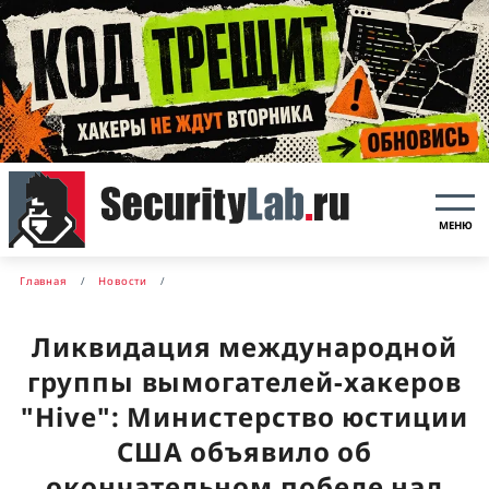
МЕНЮ
Главная
Новости
Ликвидация международной
группы вымогателей-хакеров
"Hive": Министерство юстиции
США объявило об
окончательном победе над