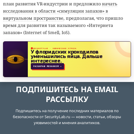
план развития VR-индустрии и предложило
начать
исследования в области «симуляции запахов» в
виртуальном пространстве
, предполагая, что пришло
время для развития так называемого «Интернета
запахов» (Internet of Smell, IoS).
SECURITYLAB · ХИМИЧЕСКАЯ УГРОЗА
У флоридских крокодилов
уменьшились яйца.
Дальше
интереснее.
РАЗБИРАЮ МЕХАНИЗМ →
ПОДПИШИТЕСЬ НА EMAIL
РАССЫЛКУ
Подпишитесь на получение последних материалов по
безопасности от SecurityLab.ru — новости, статьи, обзоры
уязвимостей и мнения аналитиков.