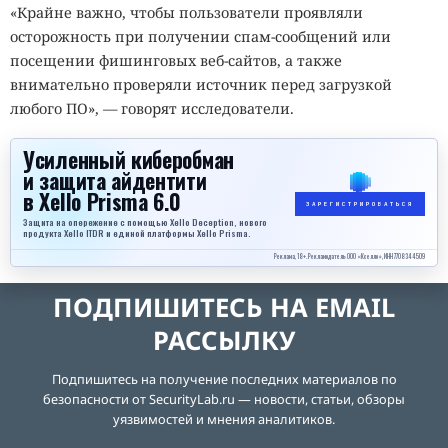
«Крайне важно, чтобы пользователи проявляли
осторожность при получении спам-сообщений или
посещении фишинговых веб-сайтов, а также
внимательно проверяли источник перед загрузкой
любого ПО», — говорят исследователи.
Усиленный киберобман
и защита айдентити
в Xello Prisma 6.0
ЗАРЕГИСТРИРОВАТЬСЯ
Защита на опережение с помощью Xello Deception, нового
продукта Xello ITDR и единой платформы Xello Prisma.
Реклама, 18+. Рекламодатель ООО «Кселло», ИНН 7708344509
ПОДПИШИТЕСЬ НА EMAIL
РАССЫЛКУ
Подпишитесь на получение последних материалов по
безопасности от SecurityLab.ru — новости, статьи, обзоры
уязвимостей и мнения аналитиков.