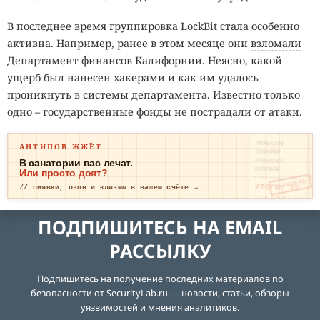
В последнее время группировка LockBit стала особенно
активна. Например, ранее в этом месяце они
взломали
Департамент финансов Калифорнии. Неясно, какой
ущерб был нанесен хакерами и как им удалось
проникнуть в системы департамента. Известно только
одно – государственные фонды не пострадали от атаки.
ПИЯВКИ₽₽
АНТИПОВ ЖЖЁТ
ОЗОН₽₽₽
КЛИЗМА₽₽
В санатории вас лечат.
КАПЛИ₽₽
Или просто доят?
ОПЛАЧЕНО
ИТОГО: ТР
// пиявки, озон и клизмы в вашем счёте →
ЕВОГА
ПОДПИШИТЕСЬ НА EMAIL
РАССЫЛКУ
Подпишитесь на получение последних материалов по
безопасности от SecurityLab.ru — новости, статьи, обзоры
уязвимостей и мнения аналитиков.