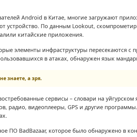
вателей Android в Китае, многие загружают прил
ют устройство. По данным Lookout, скомпромети
удалили китайские приложения.
торые элементы инфраструктуры пересекаются с 
спользовавшихся в атаках, обнаружен язык мандар
не знаете, а зря.
стребованные сервисы – словари на уйгурском я
в, радио, видеоплееры, GPS и другие программы.
ах.
е ПО BadBazaar, которое было обнаружено в конц