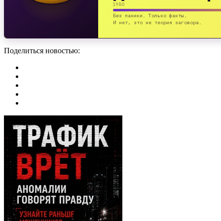
1980
Без паники. Только факты.
И нет, это не теория заговора.
Поделиться новостью: