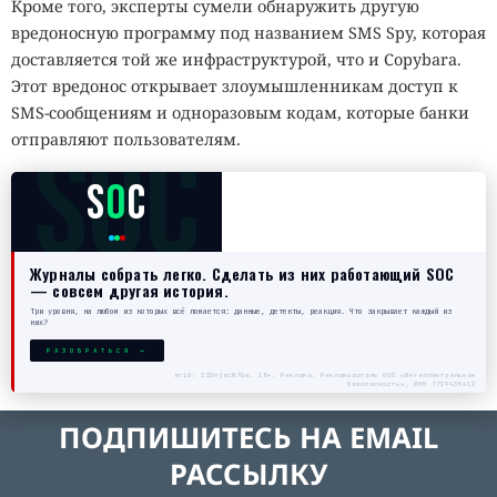
Кроме того, эксперты сумели обнаружить другую
вредоносную программу под названием SMS Spy, которая
доставляется той же инфраструктурой, что и Copybara.
Этот вредонос открывает злоумышленникам доступ к
SMS-сообщениям и одноразовым кодам, которые банки
SOC
отправляют пользователям.
S
O
C
Журналы собрать легко. Сделать из них работающий SOC
— совсем другая история.
Три уровня, на любом из которых всё ломается: данные, детекты, реакция. Что закрывает каждый из
них?
РАЗОБРАТЬСЯ →
erid: 2SDnjecN7Gw. 18+. Реклама. Рекламодатель ООО «Интеллектуальная
безопасность», ИНН 7719435412
ПОДПИШИТЕСЬ НА EMAIL
РАССЫЛКУ