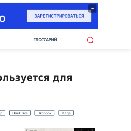
···
ГЛОССАРИЙ
ользуется для
ер
OneDrive
Dropbox
Mega