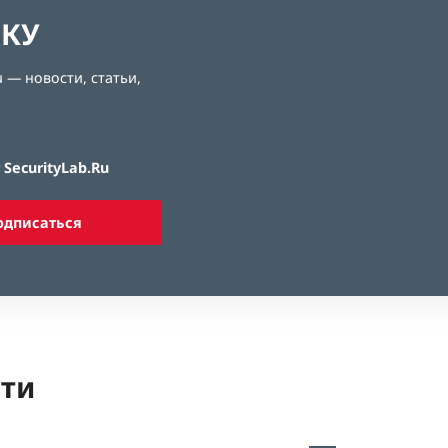
ЛКУ
 — новости, статьи,
SecurityLab.Ru
одписаться
ети