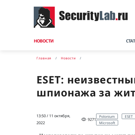
НОВОСТИ
СТА
Главная
Новости
ESET: неизвестны
шпионажа за жи
13:50 / 11 октября,
Polonium
ESET
9271
Microsoft
2022