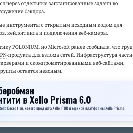
ься через отдельные запланированные задачи во
аружение бэкдора.
ые инструменты с открытым исходным кодом для
ов, кейлоггинга и подключения веб-камеры.
тику POLONIUM, но Microsoft ранее сообщала, что гру
PN
-продукта для взлома сетей. Инфраструктура частн
серверами и скомпрометированными веб-сайтами,
группы остается неясным.
беробман
ентити
в Xello Prisma 6.0
lo Deception, нового продукта Xello ITDR и единой платформы Xello Prisma.