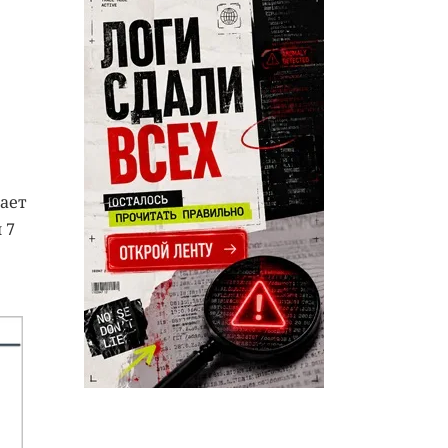
ает
 7