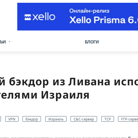
ТЬИ
БЛОГИ
й бэкдор из Ливана исп
телями Израиля
VPN
бэкдор
Израиль
C&C-сервер
TCP
FTP-серв