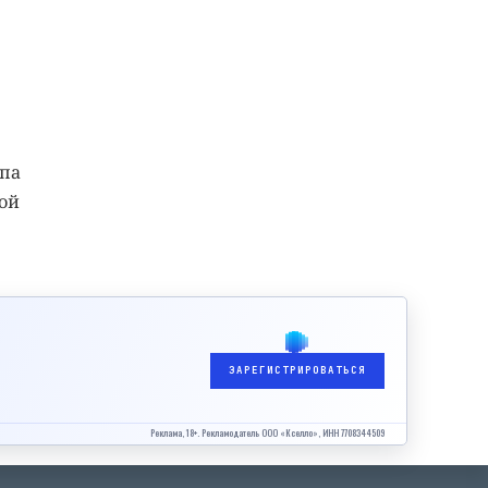
ппа
ой
ЗАРЕГИСТРИРОВАТЬСЯ
Реклама, 18+. Рекламодатель ООО «Кселло», ИНН 7708344509