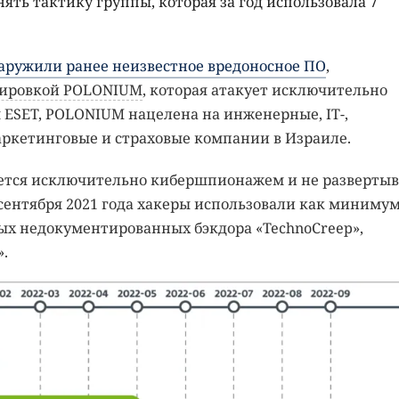
нять тактику группы, которая за год использовала 7
аружили ранее неизвестное вредоносное ПО
,
ировкой POLONIUM
, которая атакует исключительно
ESET, POLONIUM нацелена на инженерные, IT-,
ркетинговые и страховые компании в Израиле.
ется исключительно кибершпионажем и не развертыв
ентября 2021 года хакеры использовали как минимум
овых недокументированных бэкдора «TechnoCreep»,
».