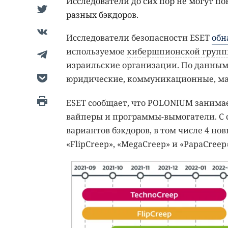
Исследователи до сих пор не могут по
разных бэкдоров.
Исследователи безопасности ESET
обн
используемое
кибершпионской групп
израильские организации. По данным 
юридические, коммуникационные, ма
ESET сообщает, что POLONIUM занима
вайперы и программы-вымогатели. С с
вариантов бэкдоров, в том числе 4 н
«FlipCreep», «MegaCreep» и «PapaCreep