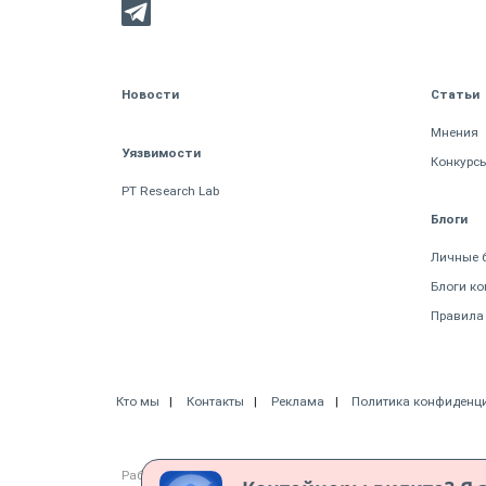
Новости
Статьи
Мнения
Уязвимости
Конкурс
PT Research Lab
Блоги
Личные 
Блоги к
Правила
Кто мы
Контакты
Реклама
Политика конфиденц
Работает на CMS "1С-Битрикс: Управление сайтом"