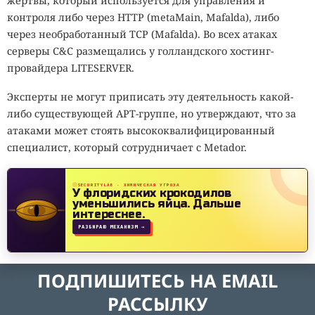
жертвы, который используется для управления и
контроля либо через HTTP (metaMain, Mafalda), либо
через необработанный TCP (Mafalda). Во всех атаках
серверы C&
C
размещались у голландского хостинг-
провайдера LITESERVER.
Эксперты не могут приписать эту деятельность какой-
либо существующей APT-группе, но утверждают, что за
атаками может стоять высококвалифицированный
специалист, который сотрудничает с Metador.
SECURITYLAB · ХИМИЧЕСКАЯ УГРОЗА
У флоридских крокодилов
уменьшились яйца.
Дальше
интереснее.
РАЗБИРАЮ МЕХАНИЗМ →
ПОДПИШИТЕСЬ НА EMAIL
РАССЫЛКУ