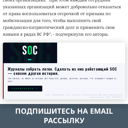
указанных организаций может добровольно отказаться
от права воспользоваться отсрочкой от призыва по
мобилизации для того, чтобы выполнить свой
гражданско-патриотический долг и применить свои
SOC
навыки в рядах ВС РФ", - подчеркнули его авторы.
S
O
C
Журналы собрать легко. Сделать из них работающий SOC
— совсем другая история.
Три уровня, на любом из которых всё ломается: данные, детекты, реакция. Что закрывает каждый из
них?
РАЗОБРАТЬСЯ →
erid: 2SDnjecN7Gw. 18+. Реклама. Рекламодатель ООО «Интеллектуальная
безопасность», ИНН 7719435412
ПОДПИШИТЕСЬ НА EMAIL
РАССЫЛКУ