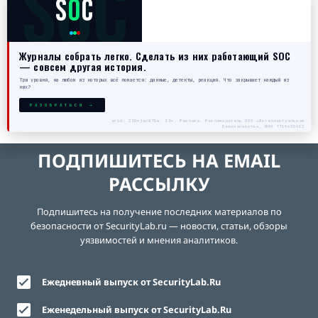
SOC
S
O
C
Журналы собрать легко. Сделать из них работающий SOC
— совсем другая история.
Три уровня, на любом из которых всё ломается: данные, детекты, реакция. Что закрывает каждый из
них?
РАЗОБРАТЬСЯ →
erid: 2SDnjecN7Gw. 18+. Реклама. Рекламодатель ООО «Интеллектуальная
безопасность», ИНН 7719435412
ПОДПИШИТЕСЬ НА EMAIL
РАССЫЛКУ
Подпишитесь на получение последних материалов по
безопасности от SecurityLab.ru — новости, статьи, обзоры
уязвимостей и мнения аналитиков.
Ежедневный выпуск от SecurityLab.Ru
Еженедельный выпуск от SecurityLab.Ru