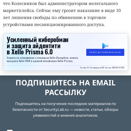
что Колесников был администратором нелегального
маркетплейса. Сейчас ему грозит наказание в виде 10
лет лишения свободы по обвинению в торговле
устройствами несанкционированного доступа.
Усиленный киберобман
и защита айдентити
в Xello Prisma 6.0
ЗАРЕГИСТРИРОВАТЬСЯ
Защита на опережение с помощью Xello Deception, нового
продукта Xello ITDR и единой платформы Xello Prisma.
Реклама, 18+. Рекламодатель ООО «Кселло», ИНН 7708344509
ПОДПИШИТЕСЬ НА EMAIL
РАССЫЛКУ
Подпишитесь на получение последних материалов по
безопасности от SecurityLab.ru — новости, статьи, обзоры
уязвимостей и мнения аналитиков.