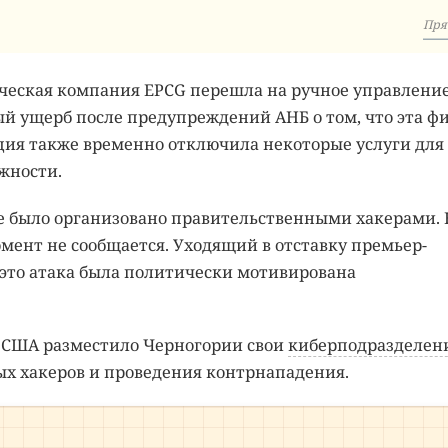
Пря
ическая компания EPCG перешла на ручное управление
й ущерб после предупреждений АНБ о том, что эта ф
ция также временно отключила некоторые услуги для
жности.
ие было организовано правительственными хакерами. 
омент не сообщается. Уходящий в отставку премьер-
 это атака была политически мотивирована
е США разместило Черногории свои
киберподразделен
ых хакеров и проведения контрнападения.