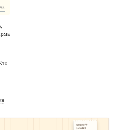
чь.
,
ирма
Кто
ия
ПИЯВКИ₽₽
ОЗОН₽₽₽