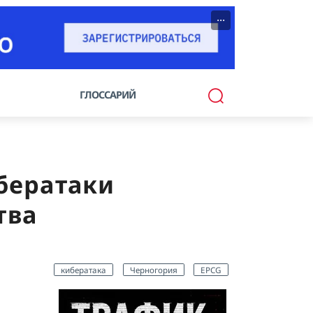
···
ГЛОССАРИЙ
ибератаки
тва
кибератака
Черногория
EPCG