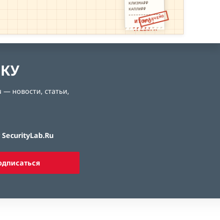
КЛИЗМА₽₽
КАПЛИ₽₽
ОПЛАЧЕНО
ИТОГО:
ТРЕВОГА
ЛКУ
 — новости, статьи,
SecurityLab.Ru
одписаться