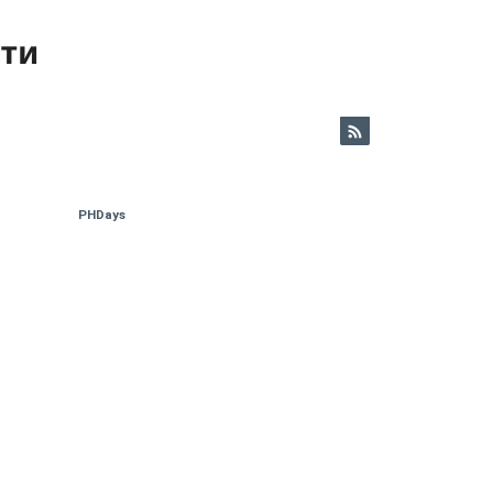
ети
PHDays