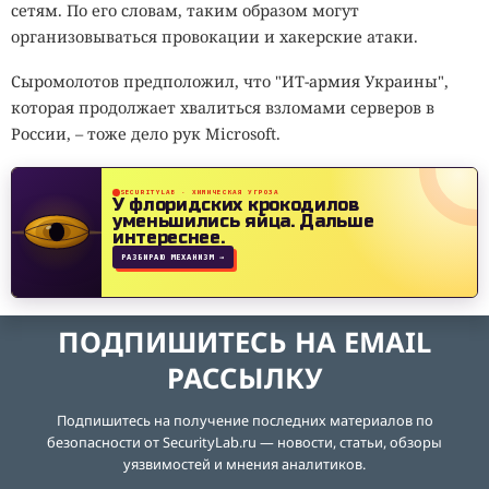
сетям. По его словам, таким образом могут
организовываться провокации и хакерские атаки.
Сыромолотов предположил, что "ИТ-армия Украины",
которая продолжает хвалиться взломами серверов в
России, – тоже дело рук Microsoft.
SECURITYLAB · ХИМИЧЕСКАЯ УГРОЗА
У флоридских крокодилов
уменьшились яйца.
Дальше
интереснее.
РАЗБИРАЮ МЕХАНИЗМ →
ПОДПИШИТЕСЬ НА EMAIL
РАССЫЛКУ
Подпишитесь на получение последних материалов по
безопасности от SecurityLab.ru — новости, статьи, обзоры
уязвимостей и мнения аналитиков.