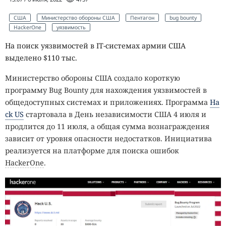
США
Министерство обороны США
Пентагон
bug bounty
HackerOne
уязвимость
На поиск уязвимостей в IT-системах армии США
выделено $110 тыс.
Министерство обороны США создало короткую
программу Bug Bounty для нахождения уязвимостей в
общедоступных системах и приложениях. Программа
Ha
ck US
стартовала в День независимости США 4 июля и
продлится до 11 июля, а общая сумма вознаграждения
зависит от уровня опасности недостатков. Инициатива
реализуется на платформе для поиска ошибок
HackerOne
.