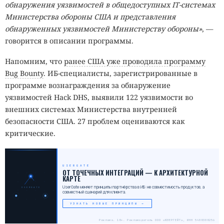
обнаружения уязвимостей в общедоступных
IT-системах
Министерства обороны США и представления
обнаруженных уязвимостей Министерству обороны»
, —
говорится в описании программы.
Напомним, что
ранее США уже проводила программу
Bug Bounty
. ИБ-специалисты, зарегистрированные в
программе вознаграждения за обнаружение
уязвимостей Hack DHS, выявили 122 уязвимости во
внешних системах Министерства внутренней
безопасности США. 27 проблем оцениваются как
критические.
USERGATE
_
ОТ ТОЧЕЧНЫХ ИНТЕГРАЦИЙ — К АРХИТЕКТУРНОЙ
КАРТЕ
UserGate меняет принципы партнёрства в ИБ: не совместимость продуктов, а
USERGATE
совместный сценарий для клиента.
УЗНАТЬ НОВЫЕ ПРИНЦИПЫ →
Реклама. 18+. Рекламодатель ООО «ЮЗЕРГЕЙТ», ИНН 5408308256