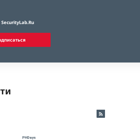
SecurityLab.Ru
одписаться
ети
PHDays