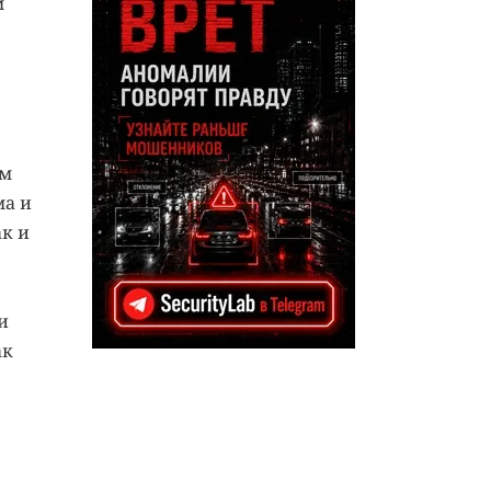
м
ом
ма и
к и
и
ак