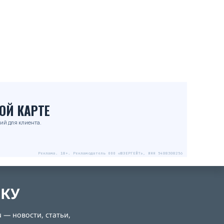
ОЙ КАРТЕ
ий для клиента.
Реклама. 18+. Рекламодатель ООО «ЮЗЕРГЕЙТ», ИНН 5408308256
ЛКУ
 — новости, статьи,