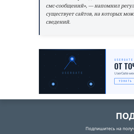
смс-сообщений», — напомнил регул
существует сайтов, на которых мо
сведений.
USERGATE
ОТ Т
UserGate ме
USERGATE
УЗНАТЬ
ПОД
Подпишитесь на получе