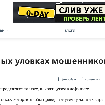
ТЬИ
БЛОГИ
вых уловках мошеннико
Центробанк
мошенники
 предлагают валюту, находящуюся в дефиците
иках, которые якобы проверяют утечку данных карт 