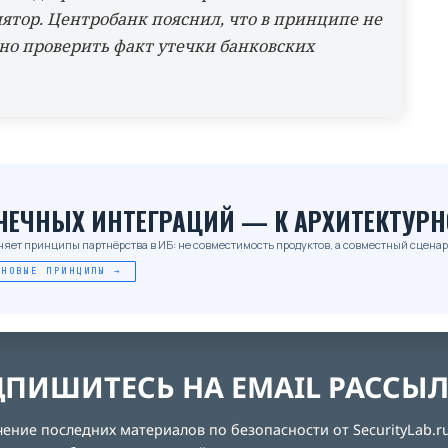
ятор. Центробанк пояснил, что в принципе не
жно проверить факт утечки банковских
_
ОЧЕЧНЫХ ИНТЕГРАЦИЙ — К АРХИТЕКТУРН
няет принципы партнёрства в ИБ: не совместимость продуктов, а совместный сценар
 НОВЫЕ ПРИНЦИПЫ →
ПИШИТЕСЬ НА EMAIL РАССЫ
ние последних материалов по безопасности от SecurityLab.ru