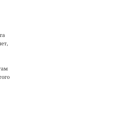
та
ет,
там
того