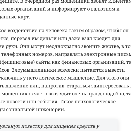
ефиците. В очередной раз мошенники звонят клиента
совых организаций и информируют о валютном и
данные карт.
е воздействие на человека таким образом, чтобы он
ые, перевел им деньги или даже взял кредит для
е руки. Они могут неоднократно звонить жертве, в т
 телефонных номеров, направлять электронные пись
 (фишинговые) сайты как финансовых организаций, та
йсов. Злоумышленники всячески пытаются вывести
тключить у него логическое мышление. Для этого они
ть давление или, напротив, стараться заинтересовать 
 мошенников часто выглядят очень правдоподобно, т
е новости или события. Такое психологическое
оды социальной инженерии.
альную повестку для хищения средств у