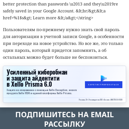
better protection than passwords \u2013 and they\u2019re
safely saved in your Google Account. &lt;br/&gt;&lt;a
href=%1$s&gt; Learn more &lt;/a&gt;</string>
Пользователям по-прежнему нужно знать свой пароль
для авторизации в учетной записи Google, в особенности
при переходе на новое устройство. Но все же, это только
один пароль, который придется запомнить, а об
остальных можно будет больше не беспокоиться.
Усиленный киберобман
и защита айдентити
в Xello Prisma 6.0
ЗАРЕГИСТРИРОВАТЬСЯ
Защита на опережение с помощью Xello Deception, нового
продукта Xello ITDR и единой платформы Xello Prisma.
Реклама, 18+. Рекламодатель ООО «Кселло», ИНН 7708344509
ПОДПИШИТЕСЬ НА EMAIL
РАССЫЛКУ