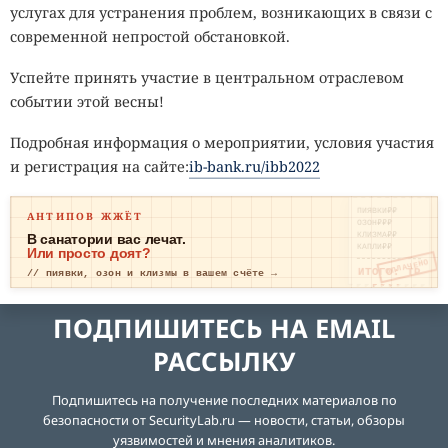
услугах для устранения проблем, возникающих в связи с
современной непростой обстановкой.
Успейте принять участие в центральном отраслевом
событии этой весны!
Подробная информация о мероприятии, условия участия
и регистрация на сайте:
ib-bank.ru/ibb2022
ПИЯВКИ₽₽
АНТИПОВ ЖЖЁТ
ОЗОН₽₽₽
КЛИЗМА₽₽
В санатории вас лечат.
КАПЛИ₽₽
Или просто доят?
ОПЛАЧЕНО
ИТОГО: ТР
// пиявки, озон и клизмы в вашем счёте →
ЕВОГА
ПОДПИШИТЕСЬ НА EMAIL
РАССЫЛКУ
Подпишитесь на получение последних материалов по
безопасности от SecurityLab.ru — новости, статьи, обзоры
уязвимостей и мнения аналитиков.