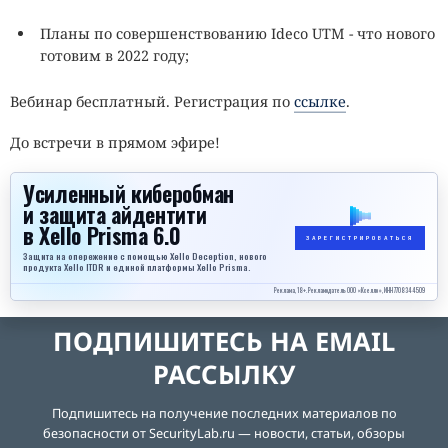
Планы по совершенствованию Ideco UTM - что нового
готовим в 2022 году;
Вебинар бесплатный. Регистрация по
ссылке
.
До встречи в прямом эфире!
Усиленный киберобман
и защита айдентити
в Xello Prisma 6.0
ЗАРЕГИСТРИРОВАТЬСЯ
Защита на опережение с помощью Xello Deception, нового
продукта Xello ITDR и единой платформы Xello Prisma.
Реклама, 18+. Рекламодатель ООО «Кселло», ИНН 7708344509
ПОДПИШИТЕСЬ НА EMAIL
РАССЫЛКУ
Подпишитесь на получение последних материалов по
безопасности от SecurityLab.ru — новости, статьи, обзоры