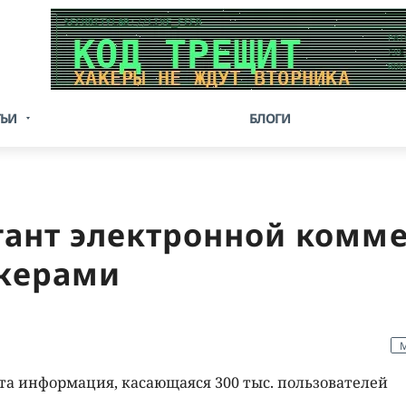
ТЬИ
БЛОГИ
гант электронной комм
акерами
M
та информация, касающаяся 300 тыс. пользователей