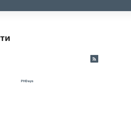
ети
PHDays