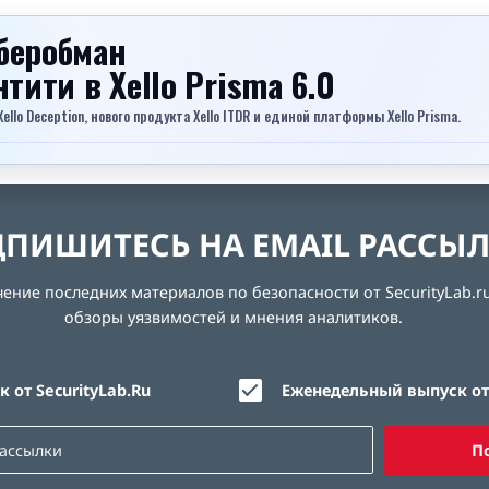
беробман
ентити
в Xello Prisma 6.0
lo Deception, нового продукта Xello ITDR и единой платформы Xello Prisma.
ПИШИТЕСЬ НА EMAIL РАССЫ
ние последних материалов по безопасности от SecurityLab.ru
обзоры уязвимостей и мнения аналитиков.
 от SecurityLab.Ru
Еженедельный выпуск от 
П