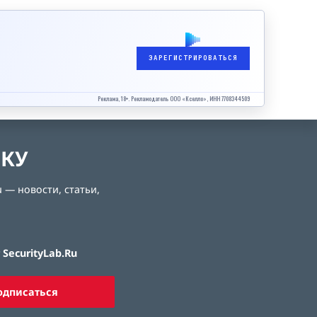
ЗАРЕГИСТРИРОВАТЬСЯ
Реклама, 18+. Рекламодатель ООО «Кселло», ИНН 7708344509
ЛКУ
 — новости, статьи,
SecurityLab.Ru
одписаться