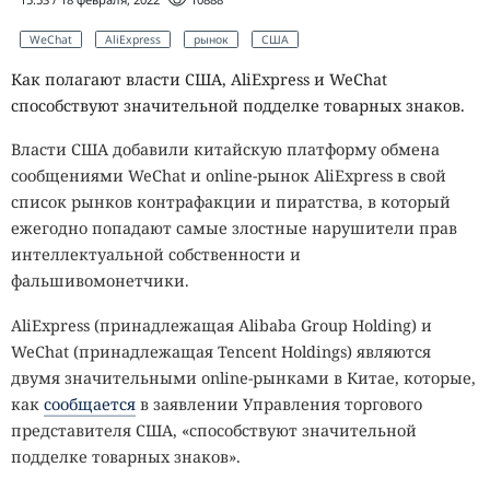
WeChat
AliExpress
рынок
США
Как полагают власти США, AliExpress и WeChat
способствуют значительной подделке товарных знаков.
Власти США добавили китайскую платформу обмена
сообщениями WeChat и online-рынок AliExpress в свой
список рынков контрафакции и пиратства, в который
ежегодно попадают самые злостные нарушители прав
интеллектуальной собственности и
фальшивомонетчики.
AliExpress (принадлежащая Alibaba Group Holding) и
WeChat (принадлежащая Tencent Holdings) являются
двумя значительными online-рынками в Китае, которые,
как
сообщается
в заявлении Управления торгового
представителя США, «способствуют значительной
подделке товарных знаков».