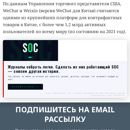
По данным Управления торгового представителя США,
WeChat и Weixin (версия WeChat для Китая) считаются
одними из крупнейших платформ для контрафактных
товаров в Китае, с более чем 1,2 млрд активных
SOC
пользователей по всему миру (по состоянию на 2021 год).
S
O
C
Журналы собрать легко. Сделать из них работающий SOC
— совсем другая история.
Три уровня, на любом из которых всё ломается: данные, детекты, реакция. Что закрывает каждый из
них?
РАЗОБРАТЬСЯ →
erid: 2SDnjecN7Gw. 18+. Реклама. Рекламодатель ООО «Интеллектуальная
безопасность», ИНН 7719435412
ПОДПИШИТЕСЬ НА EMAIL
РАССЫЛКУ