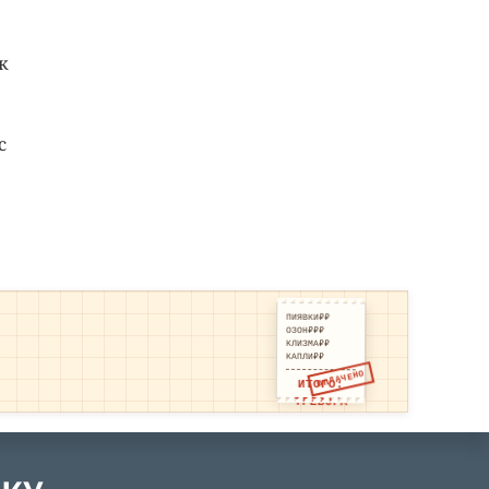
к
с
ПИЯВКИ₽₽
ОЗОН₽₽₽
КЛИЗМА₽₽
КАПЛИ₽₽
ОПЛАЧЕНО
ИТОГО:
ТРЕВОГА