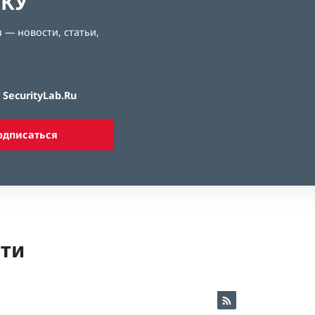
ЛКУ
 — новости, статьи,
SecurityLab.Ru
одписаться
ети