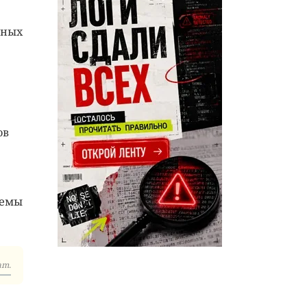
нных
ов
хемы
am.