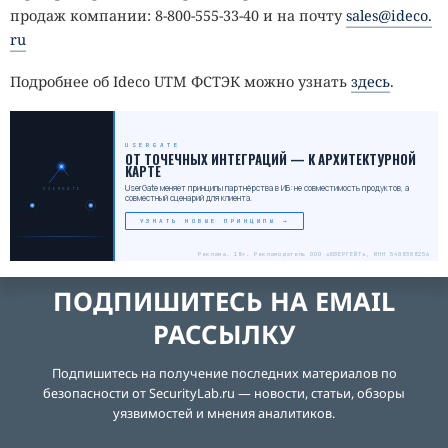
продаж компании: 8-800-555-33-40 и на почту
sales@ideco.
ru
Подробнее об Ideco UTM ФСТЭК можно узнать
здесь
.
USERGATE
ОТ ТОЧЕЧНЫХ ИНТЕГРАЦИЙ — К АРХИТЕКТУРНОЙ
КАРТЕ
UserGate меняет принципы партнёрства в ИБ: не совместимость продуктов, а
USERGATE
совместный сценарий для клиента.
УЗНАТЬ НОВЫЕ ПРИНЦИПЫ →
Реклама. 18+. Рекламодатель ООО «ЮЗЕРГЕЙТ», ИНН 5408308256
ПОДПИШИТЕСЬ НА EMAIL
РАССЫЛКУ
Подпишитесь на получение последних материалов по
безопасности от SecurityLab.ru — новости, статьи, обзоры
уязвимостей и мнения аналитиков.