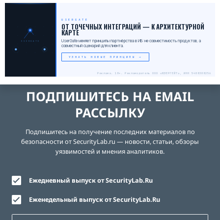
USERGATE
ОТ ТОЧЕЧНЫХ ИНТЕГРАЦИЙ — К АРХИТЕКТУРНОЙ
КАРТЕ
UserGate меняет принципы партнёрства в ИБ: не совместимость продуктов, а
USERGATE
совместный сценарий для клиента.
УЗНАТЬ НОВЫЕ ПРИНЦИПЫ →
Реклама. 18+. Рекламодатель ООО «ЮЗЕРГЕЙТ», ИНН 5408308256
ПОДПИШИТЕСЬ НА EMAIL
РАССЫЛКУ
Подпишитесь на получение последних материалов по
безопасности от SecurityLab.ru — новости, статьи, обзоры
уязвимостей и мнения аналитиков.
Ежедневный выпуск от SecurityLab.Ru
Еженедельный выпуск от SecurityLab.Ru