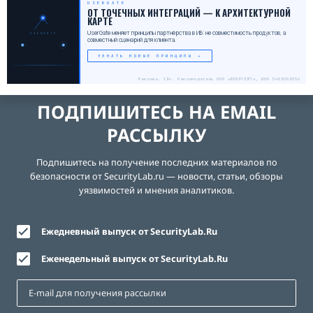
USERGATE
ОТ ТОЧЕЧНЫХ ИНТЕГРАЦИЙ — К АРХИТЕКТУРНОЙ
КАРТЕ
UserGate меняет принципы партнёрства в ИБ: не совместимость продуктов, а
USERGATE
совместный сценарий для клиента.
УЗНАТЬ НОВЫЕ ПРИНЦИПЫ →
Реклама. 18+. Рекламодатель ООО «ЮЗЕРГЕЙТ», ИНН 5408308256
ПОДПИШИТЕСЬ НА EMAIL
РАССЫЛКУ
Подпишитесь на получение последних материалов по
безопасности от SecurityLab.ru — новости, статьи, обзоры
уязвимостей и мнения аналитиков.
Ежедневный выпуск от SecurityLab.Ru
Еженедельный выпуск от SecurityLab.Ru