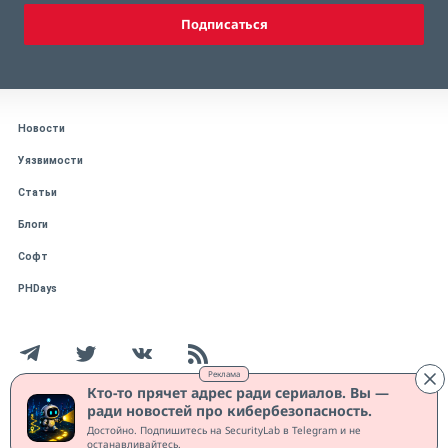
Подписаться
Новости
Уязвимости
Статьи
Блоги
Софт
PHDays
Реклама
Кто-то прячет адрес ради сериалов. Вы —
ради новостей про кибербезопасность.
Работает на CMS "1С-Битрикс: Управление сайтом"
Достойно. Подпишитесь на SecurityLab в Telegram и не
Защищено CURATOR
останавливайтесь.