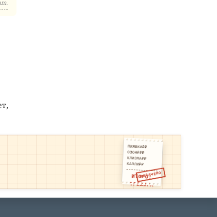
am.
т,
ПИЯВКИ₽₽
ОЗОН₽₽₽
КЛИЗМА₽₽
КАПЛИ₽₽
ОПЛАЧЕНО
ИТОГО:
ТРЕВОГА