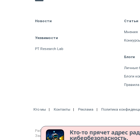
Новости
Статьи
Мнения
Уязвимости
Конкурс
PT Research Lab
Блоги
Личные 
Блоги к
Правила
Кто мы
Контакты
Реклама
Политика конфиденц
Кто-то прячет адрес ра
Работает на CMS "1С-Битрикс: Управление сайтом"
Защищено CURATOR
кибербезопасность.