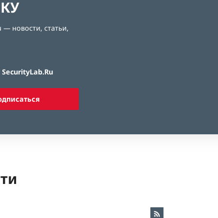
ЛКУ
 — новости, статьи,
SecurityLab.Ru
одписаться
ети