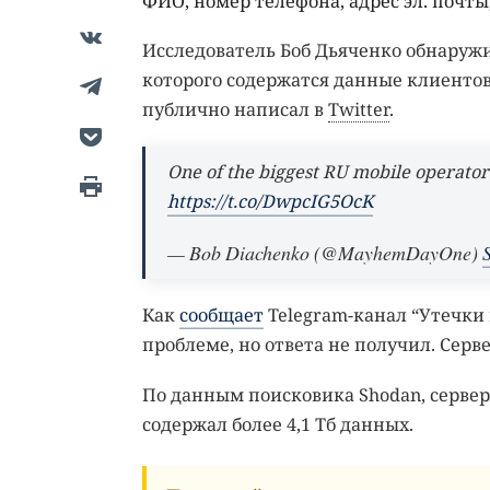
ФИО, номер телефона, адрес эл. почты
Исследователь Боб Дьяченко обнаружил
которого содержатся данные клиентов 
публично написал в
Twitter
.
One of the biggest RU mobile operators
https://t.co/DwpcIG5OcK
— Bob Diachenko (@MayhemDayOne)
Как
сообщает
Telegram-канал “Утечки
проблеме, но ответа не получил. Серв
По данным поисковика Shodan, сервер 
содержал более 4,1 Тб данных.