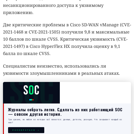
несанкционированного доступа к уязвимому
приложению.
Две критические проблемы в Cisco SD-WAN vManage (CVE-
2021-1468 и CVE-2021-1505) получили 9,8 и максимальные
10 баллов по шкале CVSS. Критическая уязвимость (CVE-
2021-1497) в Cisco HyperFlex HX получила оценку в 9,1
балла по шкале CVSS.
Специалистам неизвестно, использовались ли
SOC
уязвимости злоумышленниками в реальных атаках.
S
O
C
Журналы собрать легко. Сделать из них работающий SOC
— совсем другая история.
Три уровня, на любом из которых всё ломается: данные, детекты, реакция. Что закрывает каждый из
них?
РАЗОБРАТЬСЯ →