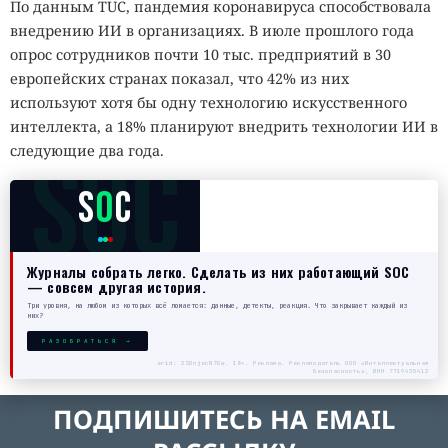
По данным TUC, пандемия коронавируса способствовала
внедрению ИИ в организациях. В июле прошлого года
опрос сотрудников почти 10 тыс. предприятий в 30
европейских странах показал, что 42% из них
используют хотя бы одну технологию искусственного
интеллекта, а 18% планируют внедрить технологии ИИ в
SOC
следующие два года.
S
O
C
Журналы собрать легко. Сделать из них работающий SOC
— совсем другая история.
Три уровня, на любом из которых всё ломается: данные, детекты, реакция. Что закрывает каждый из
них?
РАЗОБРАТЬСЯ →
erid: 2SDnjecN7Gw. 18+. Реклама. Рекламодатель ООО «Интеллектуальная
безопасность», ИНН 7719435412
ПОДПИШИТЕСЬ НА EMAIL